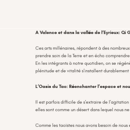
A Valence et dans la vallée de l’Eyrieux: Qi 
Ces arts millénaires, répondent à des nombreu
prendre soin de la Terre
et en écho
comprendre e
En les intégrants à notre quotidien, on se régé
plénitude et de vitalité s’installent durablemen
L’Oasis du Tao: Réenchanter l’espace et nourr
Il est parfois difficile de s’extraire de l’agitat
elles sont comme un désert dans lequel nous ne
Comme les taoïstes nous avons besoin de nous ex