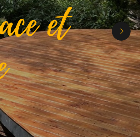
ace et
e