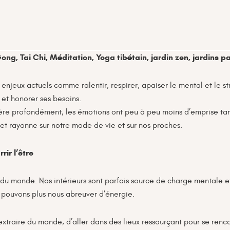
Gong, Tai Chi, Méditation, Yoga tibétain, jardin zen, jardins 
x enjeux actuels comme ralentir, respirer, apaiser le mental et le 
t honorer ses besoins.
nère profondément, les émotions ont peu à peu moins d’emprise tan
t et rayonne sur notre mode de vie et sur nos proches.
ir l’être
ion du monde. Nos intérieurs sont parfois source de charge mentale et
 pouvons plus nous abreuver d’énergie.
traire du monde, d’aller dans des lieux ressourçant pour se rencon