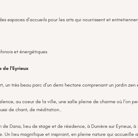
es espaces d’accueils pour les arts qui nourrissent et entretiennent 
 chinois et énergétiques
 de l’Eyrieux
rt, un très beau parc d’un demi hectare comprenant un jardin zen e
lence, au coeur de la ville, une salle pleine de charme où l’on peu
aussi de chant, de méditation..
n de Dana, lieu de stage et de résidence, à Dunière sur Eyrieux, à
re. Un lieu magnifique et
inspirant, en pleine nature qui accueille at