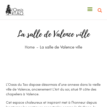
ACCUEIL
VALENCE VILLE
DUNIÈRE SUR EYRIEUX
La salle de Valence ville
LES JARDINS DE VALENCE
SUD
Home
La salle de Valence ville
ARTICLES
CONTACT
L’Oasis du Tao dispose désormais d’une annexe dans la vieille
ville de Valence, ancienement L’Art du soi, situé 19 côte des
chapeliers à Valence.
Cet espace chaleureux et inspirant met à l’honneur depuis